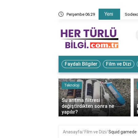
Yeni
exo kart tanımlama nasıl yapılır?
Perşembe 06:29
Faydalı Bilgiler
Film ve Dizi
ve Hayvanlar
Teknoloji
Su arıtma filtresi
disinin özellikleri
değiştirdikten sonra ne
ir?
yapılır?
Anasayfa
Film ve Dizi
Squid gamede 