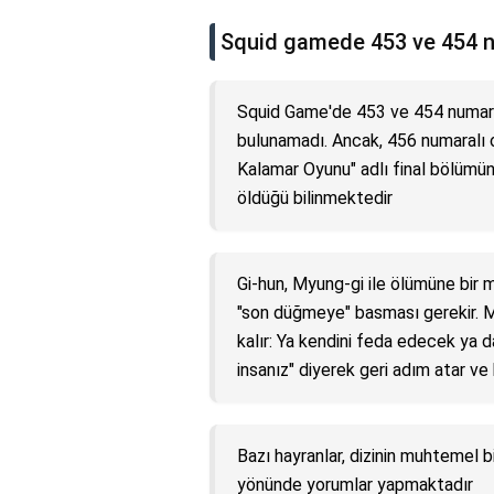
Squid gamede 453 ve 454 
Squid Game'de 453 ve 454 numaral
bulunamadı. Ancak, 456 numaralı
Kalamar Oyunu" adlı final bölümü
öldüğü bilinmektedir
Gi-hun, Myung-gi ile ölümüne bir m
"son düğmeye" basması gerekir. M
kalır: Ya kendini feda edecek ya d
insanız" diyerek geri adım atar ve
Bazı hayranlar, dizinin muhtemel b
yönünde yorumlar yapmaktadır