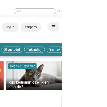
›
Sosyal medyada mention atmak ne demek?
Oyun
Yaşam
Anasayfa
Otomobil
Teknoloji
Yemek
Doğa ve Hayvanlar
Teknoloji
Su arıtma filtresi
Rus kedisinin özellikleri
değiştirdikten sonra ne
nelerdir?
yapılır?