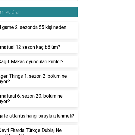
lm ve Dizi
d game 2. sezonda 55 kişi neden
?
rnatual 12 sezon kaç bölüm?
ağıt Makas oyuncuları kimler?
ger Things 1. sezon 2. bölüm ne
ıyor?
natural 6. sezon 20. bölüm ne
ıyor?
ate atlantis hangi sırayla izlenmeli?
evri Firarda Türkçe Dublaj Ne