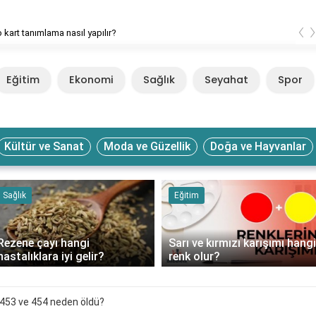
‹
Sodexo kart tanımlama nasıl yapılır?
Eğitim
Ekonomi
Sağlık
Seyahat
Spor
Kültür ve Sanat
Moda ve Güzellik
Doğa ve Hayvanlar
Sağlık
Eğitim
Rezene çayı hangi
Sarı ve kırmızı karışımı hangi
hastalıklara iyi gelir?
renk olur?
453 ve 454 neden öldü?