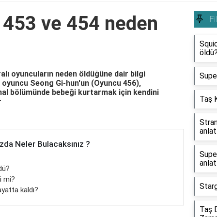
 453 ve 454 neden
Fi
Squi
öldü
lı oyuncuların neden öldüğüne dair bilgi
Supe
 oyuncu Seong Gi-hun'un (Oyuncu 456),
nal bölümünde bebeği kurtarmak için kendini
Taş K
r
Stran
anlat
zda Neler Bulacaksınız ?
Super
anlat
dü?
i mi?
Starg
yatta kaldı?
Taş D