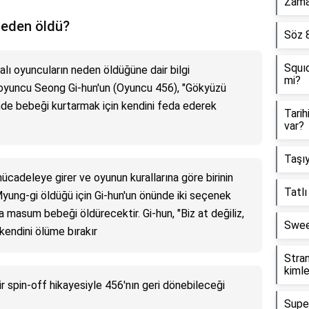
Zama
neden öldü?
Söz 
Squıd
ı oyuncuların neden öldüğüne dair bilgi
mi?
 oyuncu Seong Gi-hun'un (Oyuncu 456), "Gökyüzü
nde bebeği kurtarmak için kendini feda ederek
Tarih
var?
Taşıy
ücadeleye girer ve oyunun kurallarına göre birinin
Tatlı
yung-gi öldüğü için Gi-hun'un önünde iki seçenek
a masum bebeği öldürecektir. Gi-hun, "Biz at değiliz,
Swee
 kendini ölüme bırakır
Stran
kimle
ir spin-off hikayesiyle 456'nın geri dönebileceği
Supe