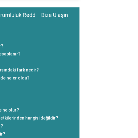
rumluluk Reddi
Bize Ulaşın
r?
esaplanır?
asındaki fark nedir?
'de neler oldu?
e ne olur?
etkilerinden hangisi değildir?
r?
ir?