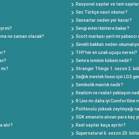
Rasyonel sayılar ve tam sayıla
Sec Türkçe nasıl okunur?
Sansarlar neden yer kazar?
yi mi?
Sevgi evleri kimlere bakar?
atama ne zaman olacak?
Scott markası yerli mi yabancı
Sinekli bakkalı neden okumalıy
or?
THY'nin en uzak uçuşu neresi?
san?
Semra isminin kökeni nedir?
 mı?
Stranger Things 1. sezon 2. bö
Sağlık meslek lisesi için LGS ge
Sembolik mantık nedir?
Realizm ve realist yaklaşım ned
R Line mı daha iyi Comfortline 
Polifenolu yüksek zeytinyağı nas
SGK emanete alınan para kaç yı
a alır?
Reel sayılar kaça ayrılır?
Supernatural 6. sezon 20. bölü