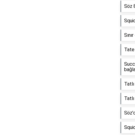
Söz 
Squi
Sınır
Tate
Succe
bağla
Tatl
Tatlı
Söz'
Squi