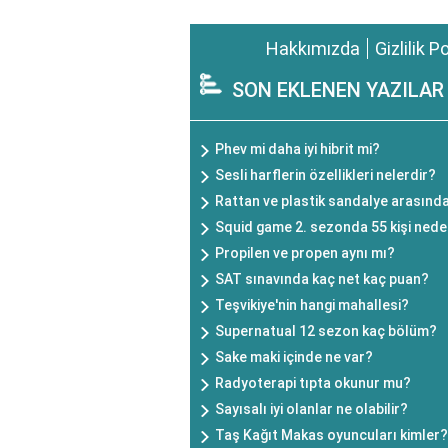
Hakkımızda
Gizlilik P
SON EKLENEN YAZILAR
Phev mi daha iyi hibrit mi?
Sesli harflerin özellikleri nelerdir?
Rattan ve plastik sandalye arasında
Squid game 2. sezonda 55 kişi ned
Propilen ve propen aynı mı?
SAT sınavında kaç net kaç puan?
Teşvikiye'nin hangi mahallesi?
Supernatual 12 sezon kaç bölüm?
Sake maki içinde ne var?
Radyoterapi tıpta okunur mu?
Sayısalı iyi olanlar ne olabilir?
Taş Kağıt Makas oyuncuları kimler?