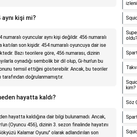
izleni
aynı kişi mi?
Squi
Supe
numaralı oyuncular aynı kişi değildir. 456 numaralı
oldu
katılan son kişidir. 454 numaralı oyuncuya dair ise
Spart
ktedir. Bazı teorilere göre, 456 numarası, dizinin
larla oynadığı sembolik bir dil olup, Gi-hun'un bu
Takv
unu temsil ettiğini gösterebilir. Ancak, bu teoriler
arı tarafından doğrulanmamıştır.
Squid
kim?
neden hayatta kaldı?
Söz Ç
n hayatta kaldığına dair bilgi bulunamadı. Ancak,
Spar
un (Oyuncu 456), dizinin 3. sezon finalinde hayatını
Squi
"Gökyüzü Kalamar Oyunu" olarak adlandırılan son