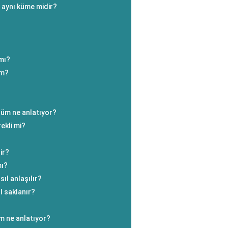
r aynı küme midir?
 mı?
ım?
lüm ne anlatıyor?
rekli mi?
ir?
mı?
ıl anlaşılır?
l saklanır?
m ne anlatıyor?