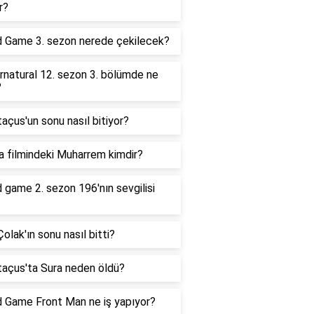
r?
d Game 3. sezon nerede çekilecek?
rnatural 12. sezon 3. bölümde ne
?
açus'un sonu nasıl bitiyor?
a filmindeki Muharrem kimdir?
 game 2. sezon 196'nın sevgilisi
olak'ın sonu nasıl bitti?
taçus'ta Sura neden öldü?
d Game Front Man ne iş yapıyor?