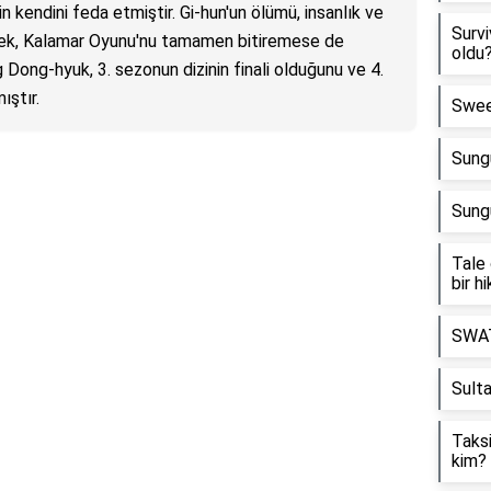
 kendini feda etmiştir. Gi-hun'un ölümü, insanlık ve
Survi
erek, Kalamar Oyunu'nu tamamen bitiremese de
oldu
 Dong-hyuk, 3. sezonun dizinin finali olduğunu ve 4.
ıştır.
Swee
Sung
Sung
Tale 
bir h
SWAT
Sulta
Taksi
kim?