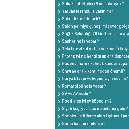
Sokak nöbetçileri 3 ne anlatıyor?
Tatvan İstanbul'a yakın mı?
Sabit dizi ne demek?
Salon palmiye güneşi mi sever gölge
Sağlık Bakanlığı 20 bin iller arası 
Saniter ne iş yapar?
Tekel'de alkol satışı ne zaman bitiy
Protriptyline hangi grup antidepre
Radona maruz kalmak kanser yapar
Smyrna antik kenti neden önemli?
Porya bilyası ve keçesi aynı şey mi?
Romatoloji ne iş yapar?
SV ve AV nedir?
Poodle en iyi ev köpeği mi?
Siyah keçi yavrusu ne anlama gelir?
Shopier ile ödeme alan kişi nasıl par
Roma harfleri nelerdir?