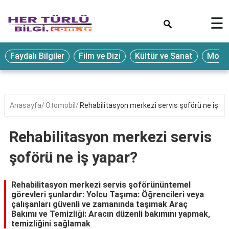
×
☰
Eğitim
Faydalı Bilgiler
Film ve Dizi
Kültür ve Sanat
Moda 
Ekonomi
Sağlık
Seyahat
Anasayfa
Otomobil
Rehabilitasyon merkezi servis şoförü ne iş ya
Spor
Rehabilitasyon merkezi servis
Oyun
şoförü ne iş yapar?
Yaşam
Hukuk
Rehabilitasyon merkezi servis şoförününtemel
görevleri şunlardır: Yolcu Taşıma: Öğrencileri veya
Blog
çalışanları güvenli ve zamanında taşımak Araç
Bakımı ve Temizliği: Aracın düzenli bakımını yapmak,
temizliğini sağlamak