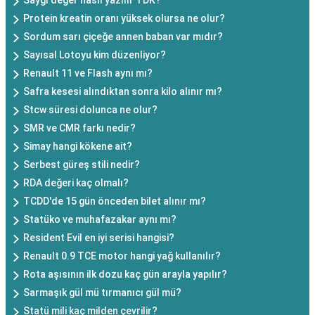
Saygı değer nasıl yazılır TDK?
Protein kreatin oranı yüksek olursa ne olur?
Sordum sarı çiçeğe annen baban var mıdır?
Sayısal Lotoyu kim düzenliyor?
Renault 11 ve Flash aynı mı?
Safra kesesi alındıktan sonra kilo alınır mı?
Stcw süresi dolunca ne olur?
SMR ve CMR farkı nedir?
Simay hangi kökene ait?
Serbest güreş stili nedir?
RDA değeri kaç olmalı?
TCDD'de 15 gün önceden bilet alınır mı?
Statüko ve muhafazakar aynı mı?
Resident Evil en iyi serisi hangisi?
Renault 0.9 TCE motor hangi yağ kullanılır?
Rota aşısının ilk dozu kaç gün arayla yapılır?
Sarmaşık gül mü tırmanıcı gül mü?
Statü mili kaç milden çevrilir?