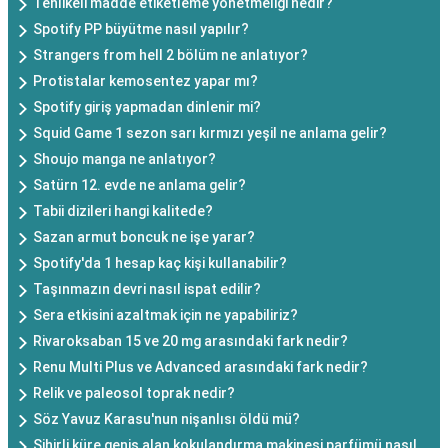
Tehlikeli madde etiketleme yönetmeliği nedir?
Spotify PP büyütme nasıl yapılır?
Strangers from hell 2 bölüm ne anlatıyor?
Protistalar kemosentez yapar mı?
Spotify giriş yapmadan dinlenir mi?
Squid Game 1 sezon sarı kırmızı yeşil ne anlama gelir?
Shoujo manga ne anlatıyor?
Satürn 12. evde ne anlama gelir?
Tabii dizileri hangi kalitede?
Sazan armut boncuk ne işe yarar?
Spotify'da 1 hesap kaç kişi kullanabilir?
Taşınmazın devri nasıl ispat edilir?
Sera etkisini azaltmak için ne yapabiliriz?
Rivaroksaban 15 ve 20 mg arasındaki fark nedir?
Renu Multi Plus ve Advanced arasındaki fark nedir?
Relik ve paleosol toprak nedir?
Söz Yavuz Karasu'nun nişanlısı öldü mü?
Sihirli küre geniş alan kokulandırma makinesi parfümü nasıl