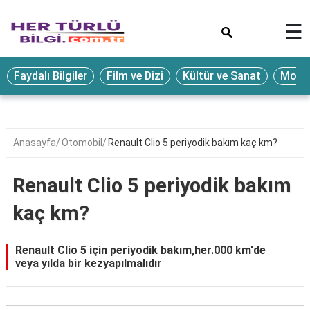
×
☰
Eğitim
Faydalı Bilgiler
Film ve Dizi
Kültür ve Sanat
Moda 
Ekonomi
Sağlık
Seyahat
Anasayfa
Otomobil
Renault Clio 5 periyodik bakım kaç km?
Spor
Renault Clio 5 periyodik bakım
Oyun
kaç km?
Yaşam
Hukuk
Renault Clio 5 için periyodik bakım,her.000 km'de
veya yılda bir kezyapılmalıdır
Blog