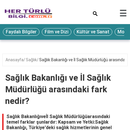
×
☰
Eğitim
Faydalı Bilgiler
Film ve Dizi
Kültür ve Sanat
Moda 
Ekonomi
Sağlık
Seyahat
Anasayfa
Sağlık
Sağlık Bakanlığı ve İl Sağlık Müdürlüğü arasındaki 
Spor
Sağlık Bakanlığı ve İl Sağlık
Oyun
Müdürlüğü arasındaki fark
Yaşam
nedir?
Hukuk
Blog
Sağlık Bakanlığıveİl Sağlık Müdürlüğüarasındaki
temel farklar şunlardır: Kapsam ve Yetki:Sağlık
Bakanlığı, Türkiye'deki sağlık hizmetlerinin genel